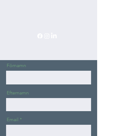
STÄNGT
Lördag
Söndag
STÄNGT
Förnamn
Efternamn
Email