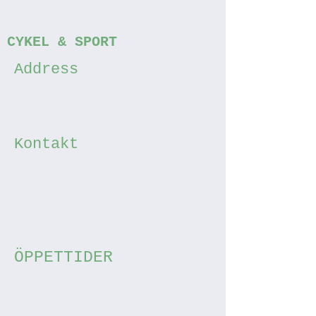
CYKEL & SPORT
Address
Nynäsvägen 291
122 34 Enskede
Kontakt
070-555 53 59
cykel@pucknpedal.se
ÖPPETTIDER
Mån - Tor
10:00 – 18:00
Fredag
11:00 - 18:00