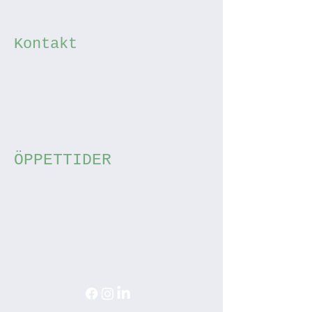
122 34 Enskede
Kontakt
070-555 53 59
butik@pucknpedal.se
ÖPPETTIDER
Mån - Tor
10:00 – 18:00
Fredag
11:00 – 18:00
STÄNGT
Lördag
Söndag
STÄNGT