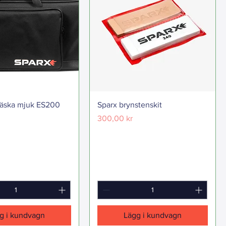
väska mjuk ES200
Sparx brynstenskit
Pris
300,00 kr
g i kundvagn
Lägg i kundvagn