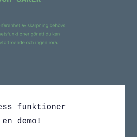
erfarenhet av skärpning behövs
hetsfunktioner gör att du kan
vförtroende och ingen röra.
ess funktioner
 en demo!