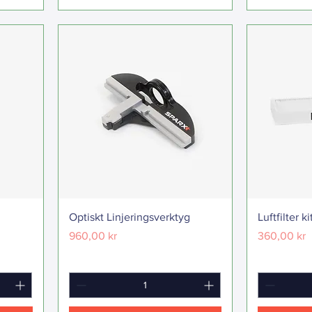
Optiskt Linjeringsverktyg
Luftfilter k
Pris
Pris
960,00 kr
360,00 kr