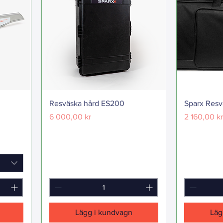
Resväska hård ES200
Sparx Res
Pris
Pris
6 000,00 kr
2 160,00 kr
Lägg i kundvagn
Läg