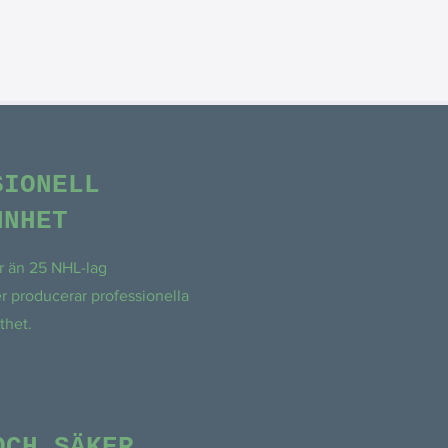
SIONELL
NNHET
 än 25 NHL-lag
r producerar professionella
thet.
OCH SÄKER