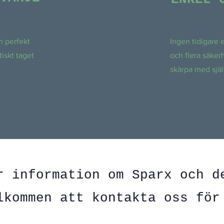
n perfekt
Ingen tidigare 
iskt taget
och flera säker
skärpa med själ
r information om Sparx och d
lkommen att kontakta oss för