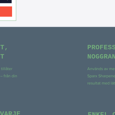
ST,
PROFES
ST
NOGGRA
tillåter
Används av mer
 – från din
Sparx Sharpene
resultat med lät
VARJE
ENKEL 