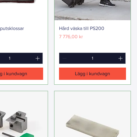
putsklossar
Hård väska till PS200
Pris
7 776,00 kr
g i kundvagn
Lägg i kundvagn